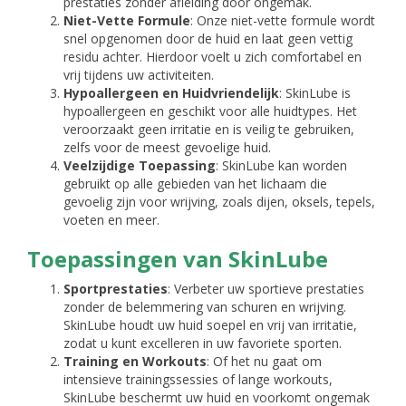
prestaties zonder afleiding door ongemak.
Niet-Vette Formule
: Onze niet-vette formule wordt
snel opgenomen door de huid en laat geen vettig
residu achter. Hierdoor voelt u zich comfortabel en
vrij tijdens uw activiteiten.
Hypoallergeen en Huidvriendelijk
: SkinLube is
hypoallergeen en geschikt voor alle huidtypes. Het
veroorzaakt geen irritatie en is veilig te gebruiken,
zelfs voor de meest gevoelige huid.
Veelzijdige Toepassing
: SkinLube kan worden
gebruikt op alle gebieden van het lichaam die
gevoelig zijn voor wrijving, zoals dijen, oksels, tepels,
voeten en meer.
Toepassingen van SkinLube
Sportprestaties
: Verbeter uw sportieve prestaties
zonder de belemmering van schuren en wrijving.
SkinLube houdt uw huid soepel en vrij van irritatie,
zodat u kunt excelleren in uw favoriete sporten.
Training en Workouts
: Of het nu gaat om
intensieve trainingssessies of lange workouts,
SkinLube beschermt uw huid en voorkomt ongemak