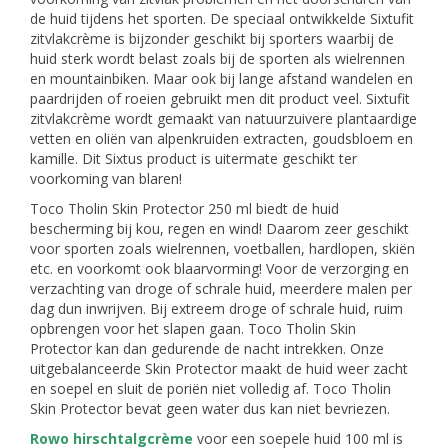
de huid tijdens het sporten. De speciaal ontwikkelde Sixtufit
zitvlakcrème is bijzonder geschikt bij sporters waarbij de
huid sterk wordt belast zoals bij de sporten als wielrennen
en mountainbiken. Maar ook bij lange afstand wandelen en
paardrijden of roeien gebruikt men dit product veel. Sixtufit
zitvlakcrème wordt gemaakt van natuurzuivere plantaardige
vetten en oliën van alpenkruiden extracten, goudsbloem en
kamille. Dit Sixtus product is uitermate geschikt ter
voorkoming van blaren!
Toco Tholin Skin Protector 250 ml biedt de huid
bescherming bij kou, regen en wind! Daarom zeer geschikt
voor sporten zoals wielrennen, voetballen, hardlopen, skiën
etc. en voorkomt ook blaarvorming! Voor de verzorging en
verzachting van droge of schrale huid, meerdere malen per
dag dun inwrijven. Bij extreem droge of schrale huid, ruim
opbrengen voor het slapen gaan. Toco Tholin Skin
Protector kan dan gedurende de nacht intrekken. Onze
uitgebalanceerde Skin Protector maakt de huid weer zacht
en soepel en sluit de poriën niet volledig af. Toco Tholin
Skin Protector bevat geen water dus kan niet bevriezen.
Rowo hirschtalgcrème
voor een soepele huid 100 ml is