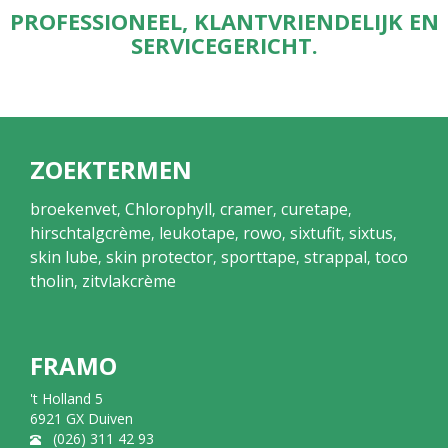
PROFESSIONEEL, KLANTVRIENDELIJK EN
SERVICEGERICHT.
ZOEKTERMEN
broekenvet
Chlorophyll
cramer
curetape
,
,
,
,
hirschtalgcrème
leukotape
rowo
sixtufit
sixtus
,
,
,
,
,
skin lube
skin protector
sporttape
strappal
toco
,
,
,
,
tholin
zitvlakcrème
,
FRAMO
't Holland 5
6921 GX Duiven
(026) 311 42 93