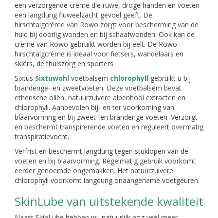
een verzorgende crème die ruwe, droge handen en voeten
een langdurig fluweelzacht gevoel geeft. De
hirschtalgcrème van Rowo zorgt voor bescherming van de
huid bij doorlig wonden en bij schaafwonden. Ook kan de
crème van Rowo gebruikt worden bij eelt. De Rowo
hirschtalgcrème is ideaal voor fietsers, wandelaars en
skiërs, de thuiszorg en sporters.
Sixtus
Sixtuwohl
voetbalsem
chlorophyll
gebruikt u bij
branderige- en zweetvoeten. Deze voetbalsem bevat
etherische oliën, natuurzuivere alpenhooi extracten en
chlorophyll. Aanbevolen bij- en ter voorkoming van
blaarvorming en bij zweet- en branderige voeten. Verzorgt
en beschermt transpirerende voeten en reguleert overmatig
transpiratievocht.
Verfrist en beschermt langdurig tegen stuklopen van de
voeten en bij blaarvorming. Regelmatig gebruik voorkomt
eerder genoemde ongemakken. Het natuurzuivere
chlorophyll voorkomt langdurig onaangename voetgeuren.
SkinLube van uitstekende kwaliteit
Naast SkinLube hebben wij natuurlijk nog veel meer