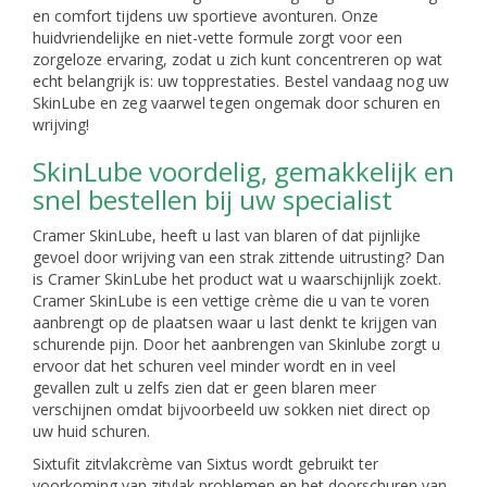
en comfort tijdens uw sportieve avonturen. Onze
huidvriendelijke en niet-vette formule zorgt voor een
zorgeloze ervaring, zodat u zich kunt concentreren op wat
echt belangrijk is: uw topprestaties. Bestel vandaag nog uw
SkinLube en zeg vaarwel tegen ongemak door schuren en
wrijving!
SkinLube voordelig, gemakkelijk en
snel bestellen bij uw specialist
Cramer SkinLube, heeft u last van blaren of dat pijnlijke
gevoel door wrijving van een strak zittende uitrusting? Dan
is Cramer SkinLube het product wat u waarschijnlijk zoekt.
Cramer SkinLube is een vettige crème die u van te voren
aanbrengt op de plaatsen waar u last denkt te krijgen van
schurende pijn. Door het aanbrengen van Skinlube zorgt u
ervoor dat het schuren veel minder wordt en in veel
gevallen zult u zelfs zien dat er geen blaren meer
verschijnen omdat bijvoorbeeld uw sokken niet direct op
uw huid schuren.
Sixtufit zitvlakcrème van Sixtus wordt gebruikt ter
voorkoming van zitvlak problemen en het doorschuren van