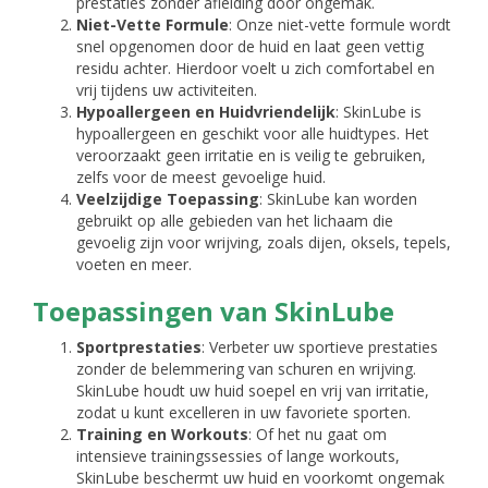
prestaties zonder afleiding door ongemak.
Niet-Vette Formule
: Onze niet-vette formule wordt
snel opgenomen door de huid en laat geen vettig
residu achter. Hierdoor voelt u zich comfortabel en
vrij tijdens uw activiteiten.
Hypoallergeen en Huidvriendelijk
: SkinLube is
hypoallergeen en geschikt voor alle huidtypes. Het
veroorzaakt geen irritatie en is veilig te gebruiken,
zelfs voor de meest gevoelige huid.
Veelzijdige Toepassing
: SkinLube kan worden
gebruikt op alle gebieden van het lichaam die
gevoelig zijn voor wrijving, zoals dijen, oksels, tepels,
voeten en meer.
Toepassingen van SkinLube
Sportprestaties
: Verbeter uw sportieve prestaties
zonder de belemmering van schuren en wrijving.
SkinLube houdt uw huid soepel en vrij van irritatie,
zodat u kunt excelleren in uw favoriete sporten.
Training en Workouts
: Of het nu gaat om
intensieve trainingssessies of lange workouts,
SkinLube beschermt uw huid en voorkomt ongemak