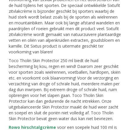
de huid tijdens het sporten. De speciaal ontwikkelde Sixtufit
zitvlakcrème is bijzonder geschikt bij sporters waarbij de
huid sterk wordt belast zoals bij de sporten als wielrennen
en mountainbiken. Maar ook bij lange afstand wandelen en
paardrijden of roeien gebruikt men dit product veel. Sixtufit
zitvlakcrème wordt gemaakt van natuurzuivere plantaardige
vetten en oliën van alpenkruiden extracten, goudsbloem en
kamille. Dit Sixtus product is uitermate geschikt ter
voorkoming van blaren!
Toco Tholin Skin Protector 250 ml biedt de huid
bescherming bij kou, regen en wind! Daarom zeer geschikt
voor sporten zoals wielrennen, voetballen, hardlopen, skiën
etc. en voorkomt ook blaarvorming! Voor de verzorging en
verzachting van droge of schrale huid, meerdere malen per
dag dun inwrijven. Bij extreem droge of schrale huid, ruim
opbrengen voor het slapen gaan. Toco Tholin Skin
Protector kan dan gedurende de nacht intrekken. Onze
uitgebalanceerde Skin Protector maakt de huid weer zacht
en soepel en sluit de poriën niet volledig af. Toco Tholin
Skin Protector bevat geen water dus kan niet bevriezen.
Rowo hirschtalgcrème
voor een soepele huid 100 ml is