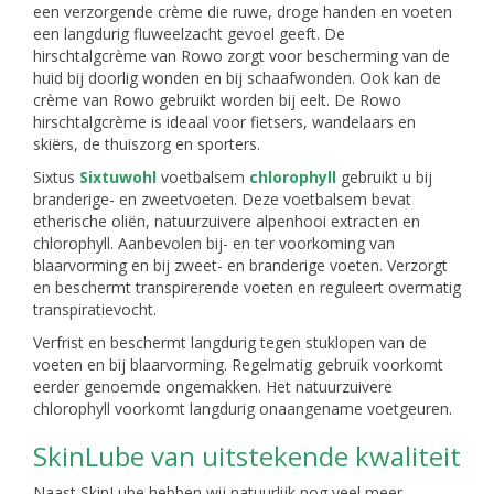
een verzorgende crème die ruwe, droge handen en voeten
een langdurig fluweelzacht gevoel geeft. De
hirschtalgcrème van Rowo zorgt voor bescherming van de
huid bij doorlig wonden en bij schaafwonden. Ook kan de
crème van Rowo gebruikt worden bij eelt. De Rowo
hirschtalgcrème is ideaal voor fietsers, wandelaars en
skiërs, de thuiszorg en sporters.
Sixtus
Sixtuwohl
voetbalsem
chlorophyll
gebruikt u bij
branderige- en zweetvoeten. Deze voetbalsem bevat
etherische oliën, natuurzuivere alpenhooi extracten en
chlorophyll. Aanbevolen bij- en ter voorkoming van
blaarvorming en bij zweet- en branderige voeten. Verzorgt
en beschermt transpirerende voeten en reguleert overmatig
transpiratievocht.
Verfrist en beschermt langdurig tegen stuklopen van de
voeten en bij blaarvorming. Regelmatig gebruik voorkomt
eerder genoemde ongemakken. Het natuurzuivere
chlorophyll voorkomt langdurig onaangename voetgeuren.
SkinLube van uitstekende kwaliteit
Naast SkinLube hebben wij natuurlijk nog veel meer