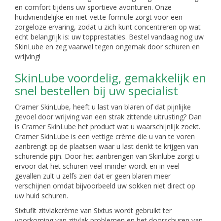
en comfort tijdens uw sportieve avonturen. Onze
huidvriendelijke en niet-vette formule zorgt voor een
zorgeloze ervaring, zodat u zich kunt concentreren op wat
echt belangrijk is: uw topprestaties. Bestel vandaag nog uw
SkinLube en zeg vaarwel tegen ongemak door schuren en
wrijving!
SkinLube voordelig, gemakkelijk en
snel bestellen bij uw specialist
Cramer SkinLube, heeft u last van blaren of dat pijnlijke
gevoel door wrijving van een strak zittende uitrusting? Dan
is Cramer SkinLube het product wat u waarschijnlijk zoekt.
Cramer SkinLube is een vettige crème die u van te voren
aanbrengt op de plaatsen waar u last denkt te krijgen van
schurende pijn. Door het aanbrengen van Skinlube zorgt u
ervoor dat het schuren veel minder wordt en in veel
gevallen zult u zelfs zien dat er geen blaren meer
verschijnen omdat bijvoorbeeld uw sokken niet direct op
uw huid schuren.
Sixtufit zitvlakcrème van Sixtus wordt gebruikt ter
voorkoming van zitvlak problemen en het doorschuren van