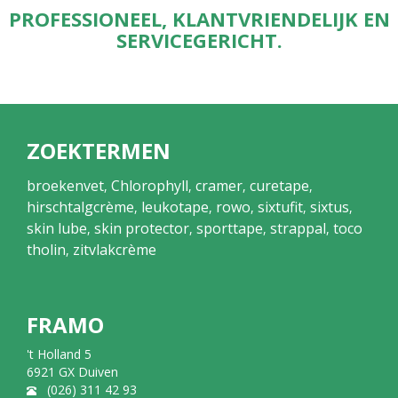
PROFESSIONEEL, KLANTVRIENDELIJK EN
SERVICEGERICHT.
ZOEKTERMEN
broekenvet
Chlorophyll
cramer
curetape
,
,
,
,
hirschtalgcrème
leukotape
rowo
sixtufit
sixtus
,
,
,
,
,
skin lube
skin protector
sporttape
strappal
toco
,
,
,
,
tholin
zitvlakcrème
,
FRAMO
't Holland 5
6921 GX Duiven
(026) 311 42 93